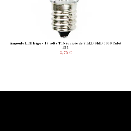
Ampoule LED frigo - 12 volts T15 équipée de 7 LED SMD 5050 Culot
E14
2,75 €
Information Starled
Livraison en France et dans le monde entier
Starled vous assure un paiment sécurisé !
Blog Starled
Plan du site