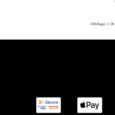
Affichage 1-18 
Information Starled
Livraison en France et dans le monde entier
Starled vous assure un paiment sécurisé !
Blog Starled
Plan du site
Espace Pro