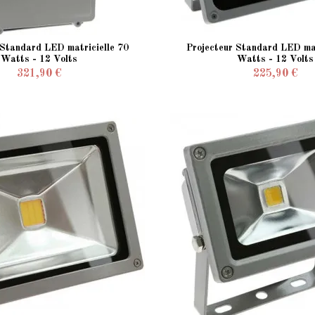
 Standard LED matricielle 70
Projecteur Standard LED mat
Watts - 12 Volts
Watts - 12 Volts
321,90 €
225,90 €