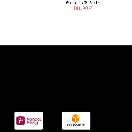
s
Watts - 230 Volts
101,90 €
Contactez-nous
Starled.fr
Anizy le château 02320 -1 route de Brancourt
03 52 74 00 77