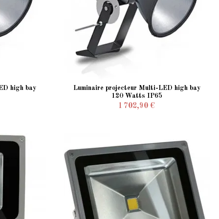
LED high bay
Luminaire projecteur Multi-LED high bay
120 Watts IP65
1 702,90 €