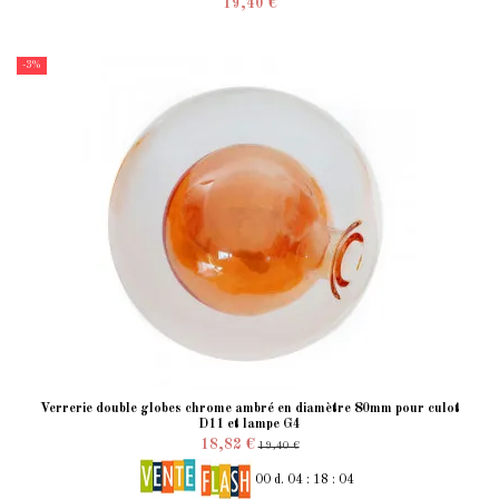
19,40 €
-3%
Verrerie double globes chrome ambré en diamètre 80mm pour culot
D11 et lampe G4
18,82 €
19,40 €
00
d.
04
:
18
:
04