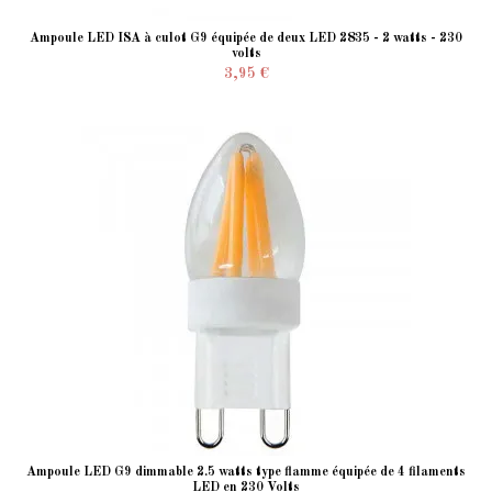
Ampoule LED ISA à culot G9 équipée de deux LED 2835 - 2 watts - 230
volts
3,95 €
Ampoule LED G9 dimmable 2.5 watts type flamme équipée de 4 filaments
LED en 230 Volts