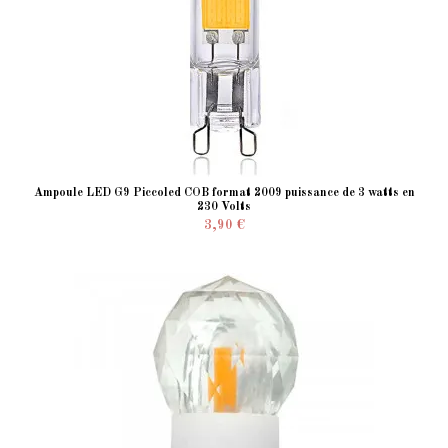
Ampoule LED G9 Piccoled COB format 2009 puissance de 3 watts en
230 Volts
3,90 €