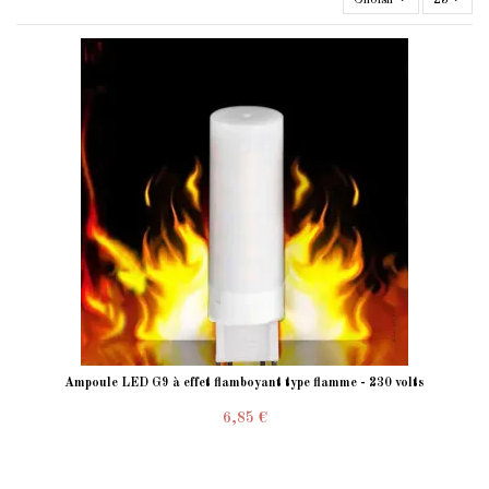
Choisir
23
Ampoule LED G9 à effet flamboyant type flamme - 230 volts
6,85 €