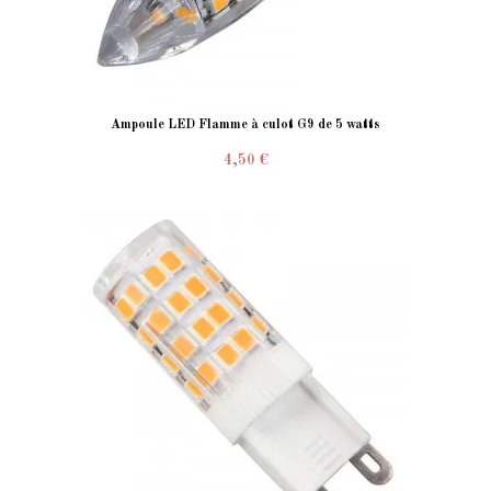
Ampoule LED Flamme à culot G9 de 5 watts
4,50 €