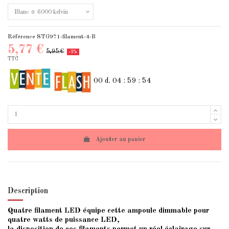
Référence
STG971-filament-4-B
5,77 €
5,95 €
-3%
TTC
00
d.
04
:
59
:
54
Ajouter au panier
Description
Quatre filament LED équipe cette ampoule dimmable pour
quatre watts de puissance LED,