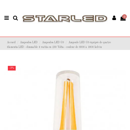
0
Accueil
Ampoules LED
Ampoules LED G9
Ampoule LED G9 équipée de quatre
filaments LED - dimmable 4 watts en 230 Volts - couleur de 6000 à 1800 kelvin
-3%