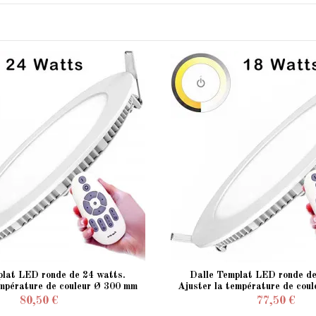
plat LED ronde de 24 watts.
Dalle Templat LED ronde de
empérature de couleur Ø 300 mm
Ajuster la température de cou
encastré
encastré
80,50 €
77,50 €