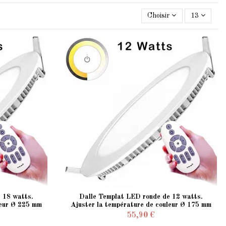
Choisir
13
 18 watts.
Dalle Templat LED ronde de 12 watts.
leur Ø 225 mm
Ajuster la température de couleur Ø 175 mm
encastré
55,90 €