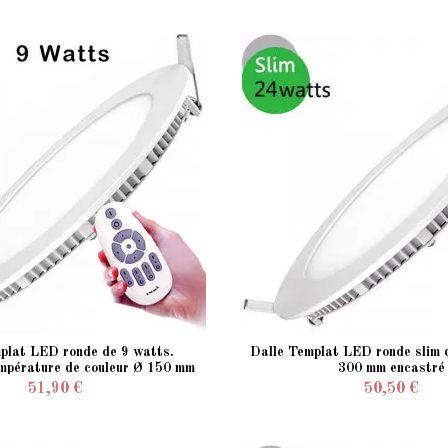
plat LED ronde de 9 watts.
Dalle Templat LED ronde slim 
empérature de couleur Ø 150 mm
300 mm encastré
encastré
51,90 €
50,50 €