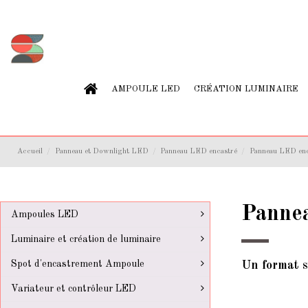
AMPOULE LED
CRÉATION LUMINAIRE
Accueil
Panneau et Downlight LED
Panneau LED encastré
Panneau LED enca
Pannea
Ampoules LED
Luminaire et création de luminaire
Spot d'encastrement Ampoule
Un format s
Variateur et contrôleur LED