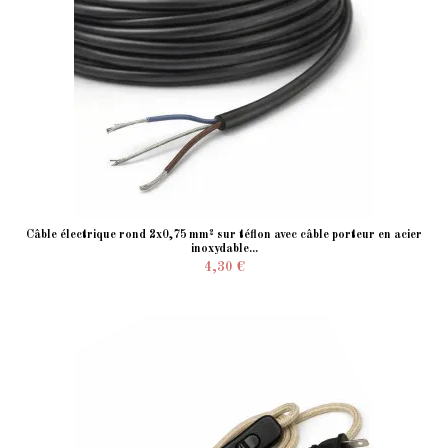
Câble électrique rond 2x0,75 mm² sur téflon avec câble porteur en acier
inoxydable...
4,30 €