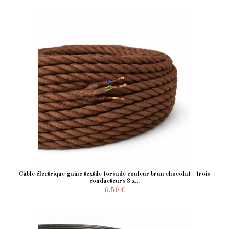
Câble électrique gaine textile torsadé couleur brun chocolat - trois
conducteurs 3 x...
6,50 €