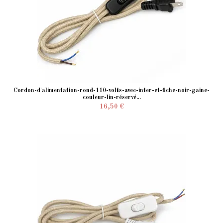
Cordon-d'alimentation-rond-110-volts-avec-inter-et-fiche-noir-gaine-
couleur-lin-réservé...
16,50 €