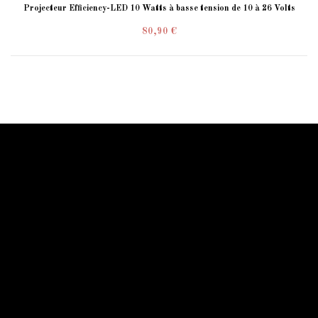
Projecteur Efficiency-LED 10 Watts à basse tension de 10 à 26 Volts
80,90 €
Information Starled
Livraison en France et dans le monde entier
Starled vous assure un paiment sécurisé !
Blog Starled
Plan du site
Espace Pro
Qui sommes-nous
Qui sommes-nous
Mentions légale
Conditions générales
Contactez-nous