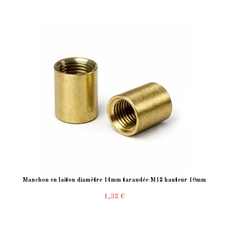
Manchon en laiton diamètre 14mm taraudée M12 hauteur 10mm
1,32 €