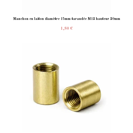
Manchon en laiton diamètre 15mm taraudée M12 hauteur 20mm
1,80 €