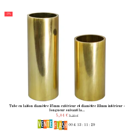
-3%
Tube en laiton diamètre 25mm extérieur et diamètre 22mm intérieur -
longueur suivant la...
5,04 €
5,20 €
00
d.
13
:
11
:
28