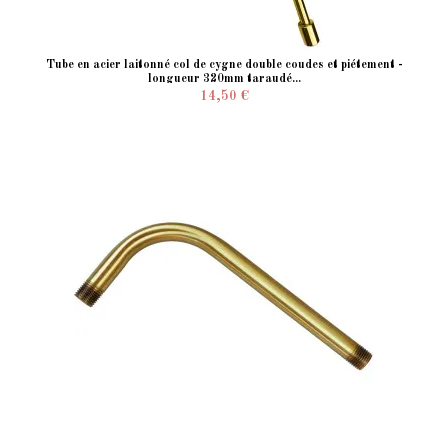
Tube en acier laitonné col de cygne double coudes et piétement -
longueur 320mm taraudé...
14,50 €