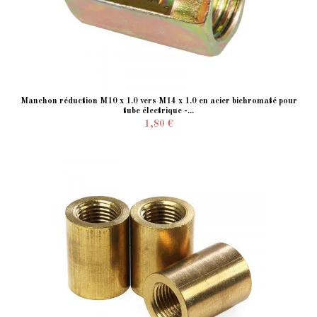
Manchon réduction M10 x 1.0 vers M14 x 1.0 en acier bichromaté pour
tube électrique -...
1,80 €