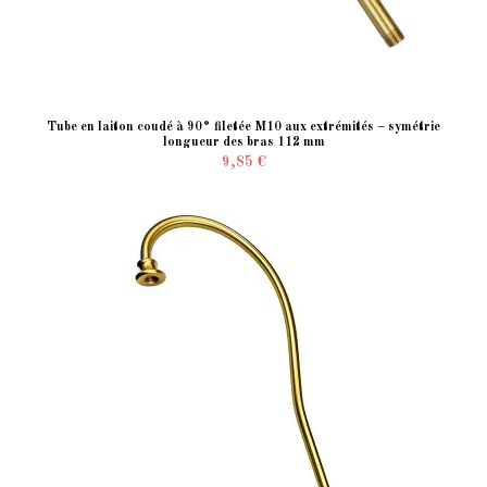
Tube en laiton coudé à 90° filetée M10 aux extrémités – symétrie
longueur des bras 112 mm
9,85 €