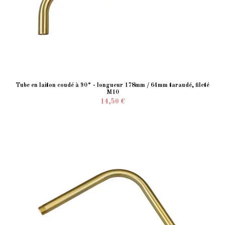
Tube en laiton coudé à 90° - longueur 178mm / 64mm taraudé, fileté
M10
14,50 €