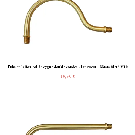
Tube en laiton col de cygne double coudes - longueur 155mm fileté M10
16,90 €