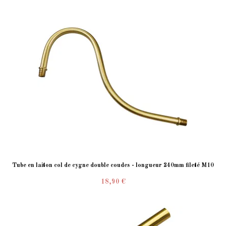
Tube en laiton col de cygne double coudes - longueur 240mm fileté M10
18,90 €