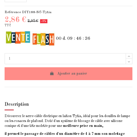
Référence
DIY188-SC-Tytia
2,86 €
2,95 €
-3%
TTC
00
d.
09
:
46
:
36
Ajouter au panier
Description
Découvrez le serre-câble électrique en laiton Tytia, idéal pour les douilles de lampe
ou les rosaces de plafond. Doté d'un système de blocage de câble avec silicone
conique et d'une tête moletée pour une
meilleure prise en main,
il permet le passage de câbles d'un diamètre de 4 à 7 mm son moletage