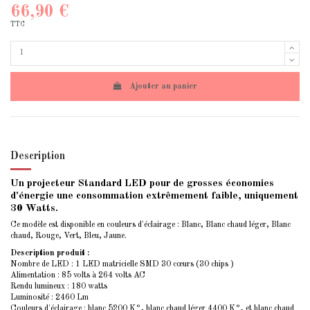
66,90 €
TTC
Ajouter au panier
Description
Un projecteur Standard LED pour de grosses économies
d'énergie une consommation extrêmement faible, uniquement
30 Watts.
Ce modèle est disponible en couleurs d'éclairage : Blanc, Blanc chaud léger, Blanc
chaud, Rouge, Vert, Bleu, Jaune.
Description produit :
Nombre de LED : 1 LED matricielle SMD 30 cœurs (30 chips )
Alimentation : 85 volts à 264 volts AC
Rendu lumineux : 180 watts
Luminosité : 2460 Lm
Couleurs d'éclairage : blanc 5200 K°, blanc chaud léger 4400 K°, et blanc chaud