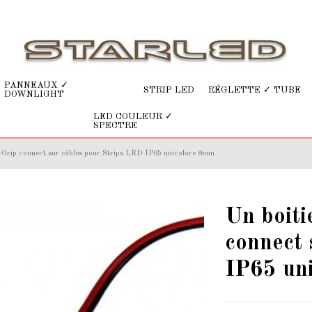
PANNEAUX ✓
STRIP LED
RÉGLETTE ✓ TUBE
DOWNLIGHT
LED COULEUR ✓
SPECTRE
s-Grip connect sur câbles pour Strips LED IP65 unicolore 8mm
Un boiti
connect 
IP65 un