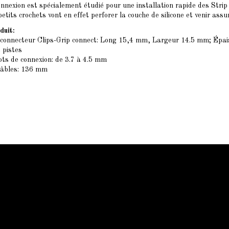
onnexion est spécialement étudié pour une installation rapide des Strip
etits crochets vont en effet perforer la couche de silicone et venir assur
duit:
connecteur Clips-Grip connect: Long 15,4 mm, Largeur 14.5 mm; Épa
2 pistes
ots de connexion: de 3.7 à 4.5 mm
câbles: 136 mm
Qui sommes-nous
Qui sommes-nous
Mentions légale
Conditions générales
Contactez-nous