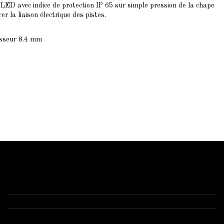
 LED avec indice de protection IP 65 sur simple pression de la chape
er la liaison électrique des pistes.
isseur 8.4 mm
Contactez-nous
Starled.fr
Anizy le château 02320 -1 route de Brancourt
03 52 74 00 77