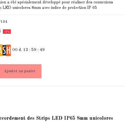
xion a été spécialement développé pour réaliser des connexions
ip LED unicolores 8mm avec indice de protection IP 65
P134
€
-3%
00
d.
13
:
59
:
49
Ajouter au panier
accordement
des Strips LED IP65 8mm unicolores