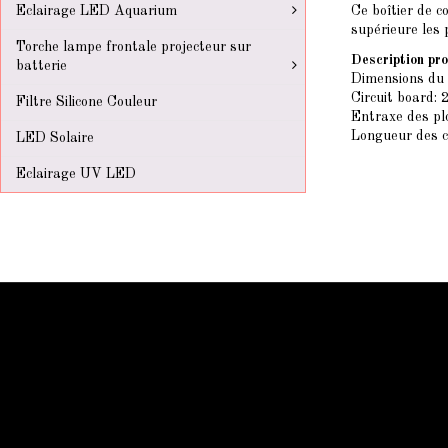
Ce boîtier de c
Eclairage LED Aquarium
supérieure les p
Torche lampe frontale projecteur sur
Description pro
batterie
Dimensions du 
Circuit board: 
Filtre Silicone Couleur
Entraxe des pl
Longueur des 
LED Solaire
Eclairage UV LED
Information Starled
Livraison en France et dans le monde entier
Starled vous assure un paiment sécurisé !
Blog Starled
Plan du site
Espace Pro