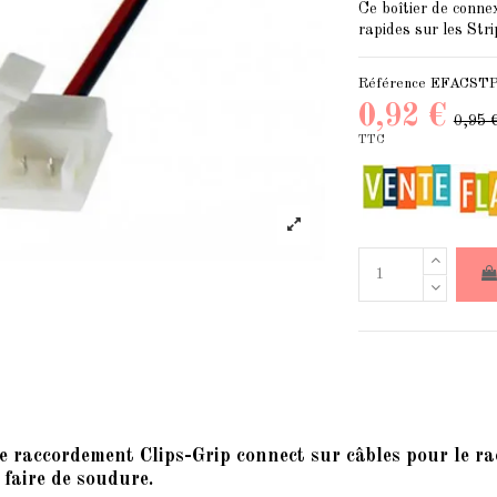
Ce boîtier de conne
rapides sur les Str
Référence
EFACST
0,92 €
0,95 
TTC
de raccordement Clips-Grip connect sur câbles pour
le r
 faire de soudure.