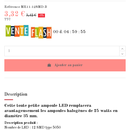
Référence
MR11-12SMD-B
3,32 €
3,42 €
-3%
TTC
00
d.
04
:
59
:
55
Ajouter au panier
Description
Cette toute petite ampoule LED remplacera
avantageusement les ampoules halogènes de 25 watts en
diamètre 35 mm.
Description produit :
Nombre de LED : 12 SMD type 5050