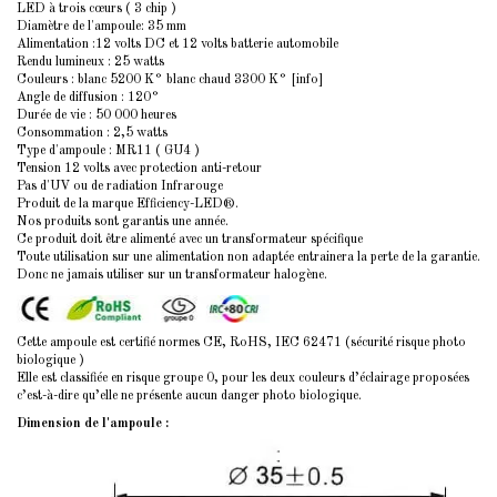
LED à trois c
œurs
( 3 chip )
Diamètre de l'ampoule: 35 mm
Alimentation :12 volts DC et 12 volts batterie automobile
Rendu lumineux : 25 watts
Couleurs : blanc 5200 K° blanc chaud 3300 K° [info]
Angle de diffusion : 120°
Durée de vie : 50 000 heures
Consommation : 2,5 watts
Type d'ampoule : MR11 ( GU4 )
Tension 12 volts avec protection anti-retour
Pas d'UV ou de radiation Infrarouge
Produit de la marque Efficiency-LED®.
Nos produits sont garantis une année.
Ce produit doit être alimenté avec un transformateur spécifique
Toute utilisation sur une alimentation non adaptée entrainera la perte de la garantie.
Donc ne jamais utiliser sur un transformateur halogène.
Cette ampoule est certifié normes CE, RoHS, IEC 62471 (sécurité risque photo
biologique )
Elle est classifiée en risque groupe 0, pour les deux couleurs d’éclairage proposées
c’est-à-dire qu’elle ne présente aucun danger photo biologique.
Dimension de l'ampoule :