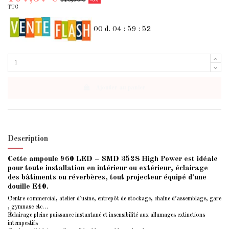
-3%
TTC
00
d.
04
:
59
:
52
Ajouter au panier
Description
Cette ampoule 960 LED – SMD 3528 High Power est idéale
pour toute installation en intérieur ou extérieur, éclairage
des bâtiments ou réverbères, tout projecteur équipé d'une
douille E40.
Centre commercial, atelier d'usine, entrepôt de stockage, chaîne d’assemblage, gare
, gymnase etc…
Éclairage pleine puissance instantané et insensibilité aux allumages extinctions
intempestifs