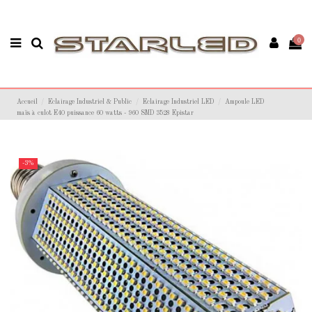
0
Accueil
Eclairage Industriel & Public
Eclairage Industriel LED
Ampoule LED
maïs à culot E40 puissance 60 watts - 960 SMD 3528 Epistar
-3%