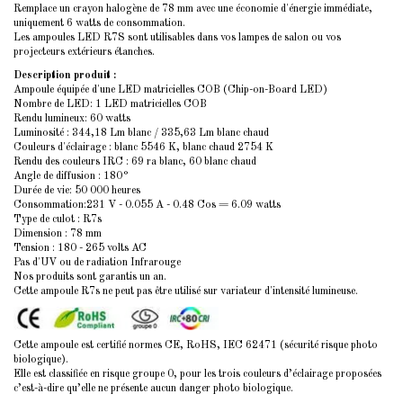
Remplace un crayon halogène de 78 mm avec une économie d'énergie immédiate,
uniquement 6 watts de consommation.
Les ampoules LED R7S sont utilisables dans vos lampes de salon ou vos
projecteurs extérieurs étanches.
Description produit :
Ampoule équipée d'une LED matricielles COB (Chip-on-Board LED)
Nombre de LED: 1 LED matricielles COB
Rendu lumineux: 60 watts
Luminosité : 344,18 Lm blanc / 335,63 Lm blanc chaud
Couleurs d'éclairage : blanc 5546 K, blanc chaud 2754 K
Rendu des couleurs IRC : 69 ra blanc, 60 blanc chaud
Angle de diffusion : 180°
Durée de vie: 50 000 heures
Consommation:231 V - 0.055 A - 0.48 Cos = 6.09 watts
Type de culot : R7s
Dimension : 78 mm
Tension : 180 - 265 volts AC
Pas d'UV ou de radiation Infrarouge
Nos produits sont garantis un an.
Cette ampoule R7s ne peut pas être utilisé sur variateur d'intensité lumineuse.
Cette ampoule est certifié normes CE, RoHS, IEC 62471 (sécurité risque photo
biologique).
Elle est classifiée en risque groupe 0, pour les trois couleurs d’éclairage proposées
c’est-à-dire qu’elle ne présente aucun danger photo biologique.