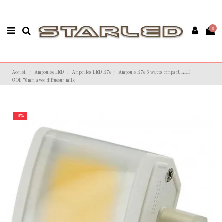
0
Accueil
Ampoules LED
Ampoules LED R7s
Ampoule R7s 6 watts compact LED
COB 78mm avec diffuseur milk
-3%