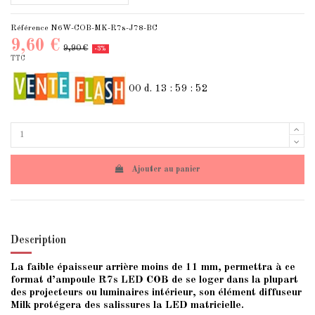
Référence
N6W-COB-MK-R7s-J78-BC
9,60 €
9,90 €
-3%
TTC
00
d.
13
:
59
:
52
Ajouter au panier
Description
La faible épaisseur arrière moins de 11 mm, permettra à ce
format d’ampoule R7s LED COB de se loger dans la plupart
des projecteurs ou luminaires intérieur, son élément diffuseur
Milk protégera des salissures la LED matricielle.