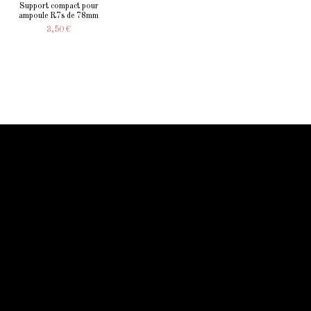
Support compact pour
ampoule R7s de 78mm
3,50 €
Information Starled
Livraison en France et dans le monde entier
Starled vous assure un paiment sécurisé !
Blog Starled
Plan du site
Espace Pro
Qui sommes-nous
Qui sommes-nous
Mentions légale
Conditions générales
Contactez-nous