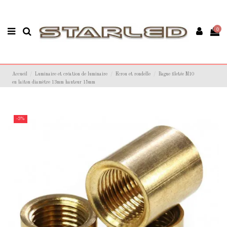
0
Accueil
Luminaire et création de luminaire
Ecrou et rondelle
Bague filetée M10
en laiton diamètre 13mm hauteur 15mm
-3%