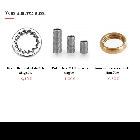
Vous aimerez aussi
Rondelle éventail dentelée
Tube fileté M10 en acier
Anneau - écrou en laiton
zinguée...
zingué...
diamètre...
0,15 €
1,00 €
0,80 €
Information Starled
Livraison en France et dans le monde entier