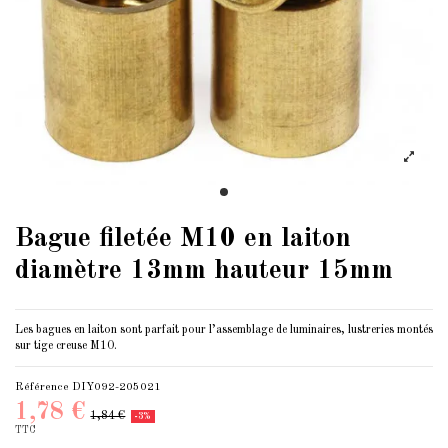
Bague filetée M10 en laiton
diamètre 13mm hauteur 15mm
Les bagues en laiton sont parfait pour l’assemblage de luminaires, lustreries montés
sur tige creuse M10.
Référence
DIY092-205021
1,78 €
1,84 €
-3%
TTC