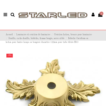
0
Accueil
Luminaire et création de luminaire
Création laiton, bronze pour luminaire
Douille, cache douille, bobêche, fausse bougie, serre câble
Bobèche Oncidium en
laiton pour lustre lampe ou bougeoir diamètre 122mm pour tube filetée M10
-3%