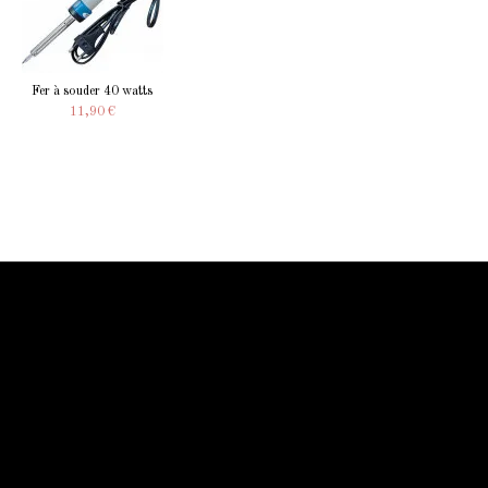
Fer à souder 40 watts
11,90 €
Information Starled
Livraison en France et dans le monde entier
Starled vous assure un paiment sécurisé !
Blog Starled
Plan du site
Espace Pro
Qui sommes-nous
Qui sommes-nous