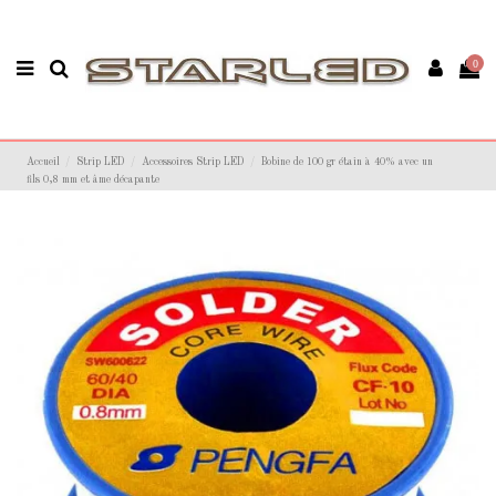
0
Accueil
Strip LED
Accessoires Strip LED
Bobine de 100 gr étain à 40% avec un
fils 0,8 mm et âme décapante