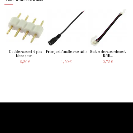
Double raccord 4 pins
Prise jack femelle avec câble
Boitier de raccordement
blanc pour...
-...
RGB...
0,20 €
1,50 €
0,75 €
Information Starled
Livraison en France et dans le monde entier
Starled vous assure un paiment sécurisé !
Blog Starled