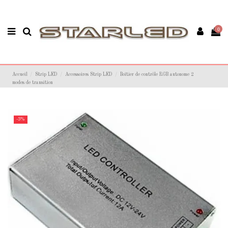
0
Accueil
Strip LED
Accessoires Strip LED
Boîtier de contrôle RGB autonome 2
modes de transition
-3%