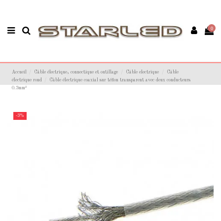
0
Accueil
Câble électrique, connectique et outillage
Câble electrique
Câble
électrique rond
Câble électrique coaxial sur téflon transparent avec deux conducteurs
0.3mm²
-3%