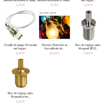
thermorétractable Ø 3mm...
thermorétractable Ø 3mm...
sur bague...
0,70 €
0,75 €
6,90 €
Douille de lampe G9 monté
Verrerie GlobeOne en
Bloc de réglage auto-
sur bague...
borosilicate de...
bloquant M12...
6,90 €
44,20 €
3,80 €
Bloc de réglage auto-
bloquant pour...
2,40 €