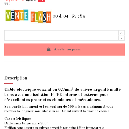
-3%
TTC
00
d.
04
:
59
:
54
Ajouter au panier
Description
Câble électrique coaxial en 0,3mm² de cuivre argenté multi-
brins avec une isolation PTFE interne et externe pour
d’excellentes propriétés chimiques et mécaniques.
Son conditionnement est en rouleau de 500 mètres maximum
et vous
recevrez la longueur souhaitée d'un seul tenant suivant la quantité choisie.
Caractéristiques:
Câble haute température 200°
Finition conducteurs en cuivres argentés sur gaine téflon transparente