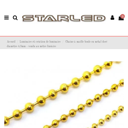
0
Accueil
Luminaire et création de luminaire
Chaine à maille boule en métal doré
diamètre 4.5mm - vendu au mètre linéaire