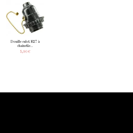
Douille culot E27 à
chaînette...
5,90 €
Information Starled
Livraison en France et dans le monde entier
Starled vous assure un paiment sécurisé !
Blog Starled
Plan du site