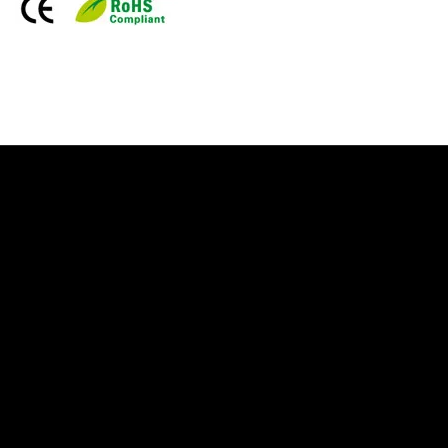
Information Starled
Livraison en France et dans le monde entier
Starled vous assure un paiment sécurisé !
Blog Starled
Plan du site
Espace Pro
Qui sommes-nous
Qui sommes-nous
Mentions légale
Conditions générales
Contactez-nous
Contactez-nous