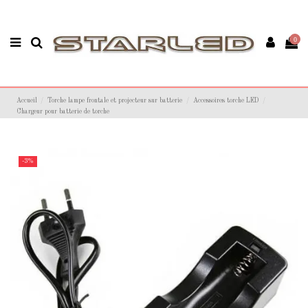
0
Accueil
Torche lampe frontale et projecteur sur batterie
Accessoires torche LED
Chargeur pour batterie de torche
-3%