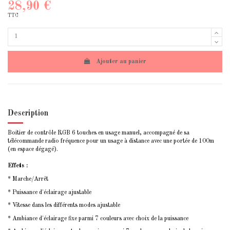
28,90 €
TTC
Ajouter au panier
Description
Boitier de contrôle RGB 6 touches en usage manuel, accompagné de sa
télécommande radio fréquence pour un usage à distance avec une portée de 100m
(en espace dégagé).
Effets :
* Marche/Arrêt
* Puissance d'éclairage ajustable
* Vitesse dans les différents modes ajustable
* Ambiance d'éclairage fixe parmi 7 couleurs avec choix de la puissance