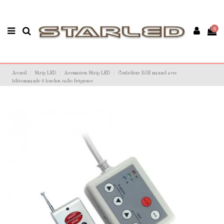
0
Accueil
Strip LED
Accessoires Strip LED
Contrôleur RGB manuel avec
télécommande 6 touches radio fréquence