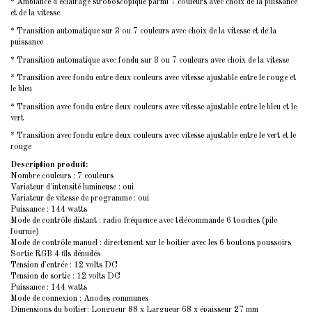
* Ambiance d'éclairage stroboscopique parmi 7 couleurs avec choix de la puissance
et de la vitesse
* Transition automatique sur 3 ou 7 couleurs avec choix de la vitesse et de la
puissance
* Transition automatique avec fondu sur 3 ou 7 couleurs avec choix de la vitesse
* Transition avec fondu entre deux couleurs avec vitesse ajustable entre le rouge et
le bleu
* Transition avec fondu entre deux couleurs avec vitesse ajustable entre le bleu et le
vert
* Transition avec fondu entre deux couleurs avec vitesse ajustable entre le vert et le
rouge
Description produit:
Nombre couleurs : 7 couleurs
Variateur d'intensité lumineuse : oui
Variateur de vitesse de programme : oui
Puissance : 144 watts
Mode de contrôle distant : radio fréquence avec télécommande 6 touches (pile
fournie)
Mode de contrôle manuel : directement sur le boitier avec les 6 boutons poussoirs
Sortie RGB 4 fils dénudés
Tension d'entrée : 12 volts DC
Tension de sortie : 12 volts DC
Puissance : 144 watts
Mode de connexion : Anodes communes
Dimensions du boitier: Longueur 88 x Largueur 68 x épaisseur 27 mm