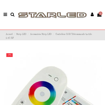
0
Accueil
Strip LED
Accessoires Strip LED
Contrôleur RGB Télécommande tactile
2.4G RF
-3%