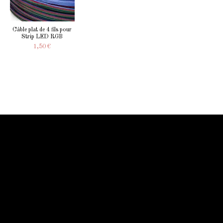
Câble plat de 4 fils pour
Strip LED RGB
1,50 €
Information Starled
Livraison en France et dans le monde entier
Starled vous assure un paiment sécurisé !
Blog Starled
Plan du site
Espace Pro
Qui sommes-nous
Qui sommes-nous