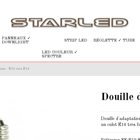
PANNEAUX ✓
STRIP LED
RÉGLETTE ✓ TUBE
DOWNLIGHT
LED COULEUR ✓
SPECTRE
tion - E10 vers E14
Douille 
Douille d'adaptatio
un
culot E14
très f
Référence
EF-E10-