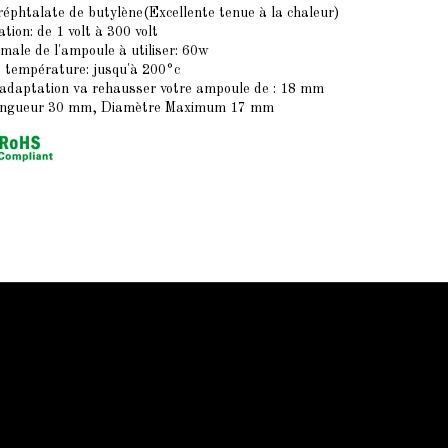
réphtalate de butylène(Excellente tenue à la chaleur)
ation: de 1 volt à 300 volt
male de l'ampoule à utiliser: 60w
a température: jusqu'à 200°c
d'adaptation va rehausser votre ampoule de : 18 mm
ongueur 30 mm, Diamètre Maximum 17 mm
Qui sommes-nous
Qui sommes-nous
Mentions légale
Conditions générales
Contactez-nous