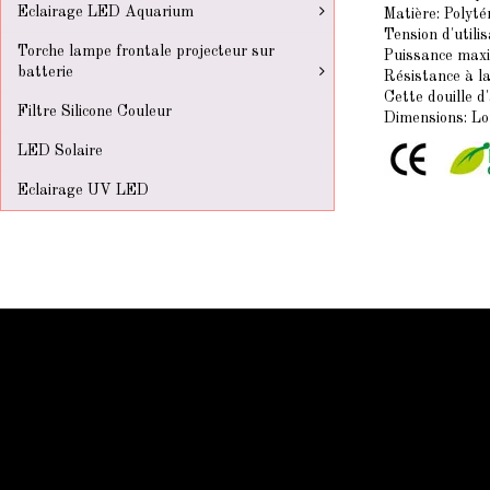
Eclairage LED Aquarium
Matière: Polyté
Tension d'utilis
Torche lampe frontale projecteur sur
Puissance maxi
batterie
Résistance à l
Cette douille 
Filtre Silicone Couleur
Dimensions: L
LED Solaire
Eclairage UV LED
Information Starled
Livraison en France et dans le monde entier
Starled vous assure un paiment sécurisé !
Blog Starled
Plan du site
Espace Pro