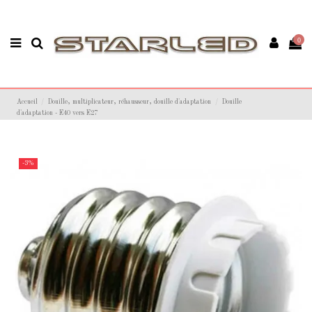
0
Accueil
Douille, multiplicateur, réhausseur, douille d'adaptation
Douille
d'adaptation - E40 vers E27
-3%