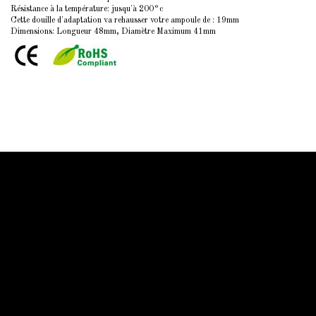
Résistance à la température: jusqu'à 200°c
Cette douille d'adaptation va rehausser votre ampoule de : 19mm
Dimensions: Longueur 48mm, Diamètre Maximum 41mm
Information Starled
Livraison en France et dans le monde entier
Starled vous assure un paiment sécurisé !
Blog Starled
Plan du site
Espace Pro
Qui sommes-nous
Qui sommes-nous
Mentions légale