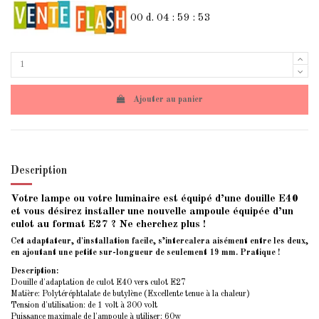
00
d.
04
:
59
:
53
Ajouter au panier
Description
Votre lampe ou votre luminaire est équipé d’une douille E40
et vous désirez installer une nouvelle ampoule équipée d’un
culot au format E27 ? Ne cherchez plus !
Cet adaptateur, d'installation facile, s’intercalera aisément entre les deux,
en ajoutant une petite sur-longueur de seulement 19 mm. Pratique !
Description:
Douille d'adaptation de culot E40 vers
culot E27
Matière: Polytéréphtalate de butylène (Excellente tenue à la chaleur)
Tension d'utilisation: de 1 volt à 300 volt
Puissance maximale de l'ampoule à utiliser: 60w