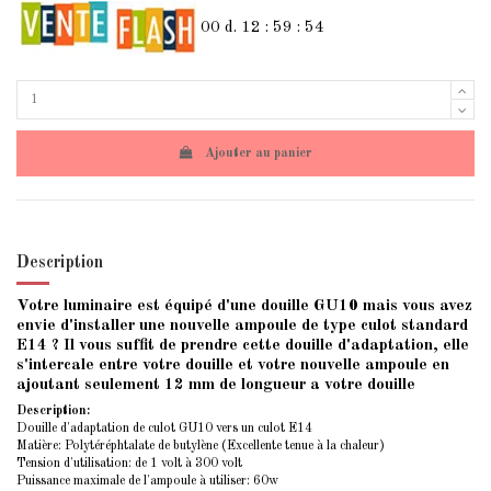
00
d.
12
:
59
:
54
Ajouter au panier
Description
Votre luminaire est équipé d'une douille GU10 mais vous avez
envie d'installer une nouvelle ampoule de type culot standard
E14 ? Il vous suffit de prendre cette douille d'adaptation, elle
s'intercale entre votre douille et votre nouvelle ampoule en
ajoutant seulement 12 mm de longueur a votre douille
Description:
Douille d'adaptation de
culot GU10
vers un
culot E14
Matière: Polytéréphtalate de butylène (Excellente tenue à la chaleur)
Tension d'utilisation: de 1 volt à 300 volt
Puissance maximale de l'ampoule à utiliser: 60w