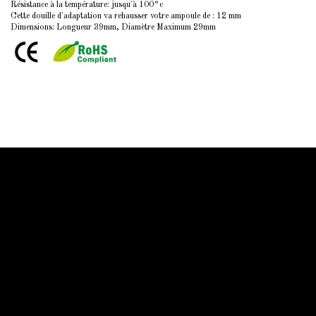
Résistance à la température: jusqu'à 100°c
Cette douille d'adaptation va rehausser votre ampoule de : 12 mm
Dimensions: Longueur 39mm, Diamètre Maximum 29mm
Information Starled
Livraison en France et dans le monde entier
Starled vous assure un paiment sécurisé !
Blog Starled
Plan du site
Espace Pro
Qui sommes-nous
Qui sommes-nous
Mentions légale