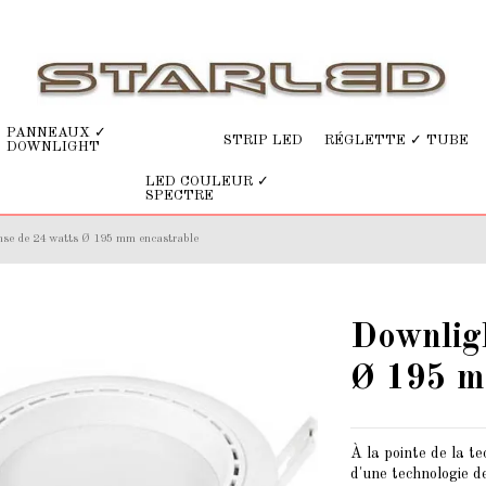
PANNEAUX ✓
STRIP LED
RÉGLETTE ✓ TUBE
DOWNLIGHT
LED COULEUR ✓
SPECTRE
se de 24 watts Ø 195 mm encastrable
Downlig
Ø 195 m
À la pointe de la t
d'une technologie d