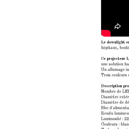
Le downlight e
hôpitaux, bouti
Ce projecteur 
une solution ha
Un allumage ins
Trois couleurs 
Description pro
Nombre de LED
Diamètre extér
Diamètre de d
Bloc d'alimenta
Rendu lumineux
Luminosité : 2
Couleurs : bla