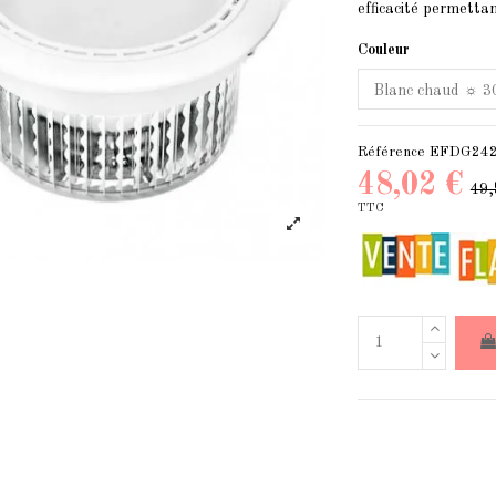
efficacité permetta
Couleur
Référence
EFDG242
48,02 €
49,
TTC