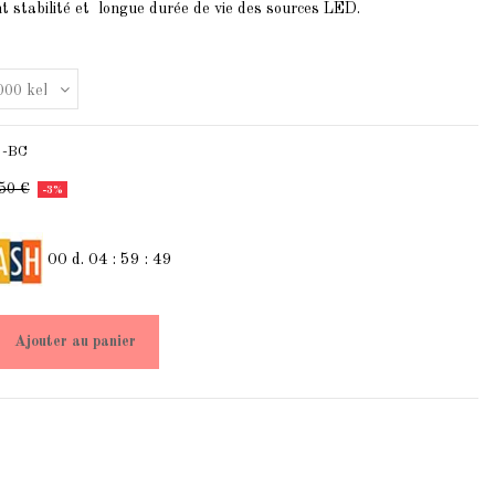
nt stabilité et longue durée de vie des sources LED.
-BC
50 €
-3%
00
d.
04
:
59
:
49
Ajouter au panier