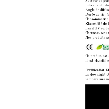
Facteur de pui
Indice rendu de
Angle de diffus
Durée de vie : 
Consommation 
Étanchéité de l
Pas d'UV ou de
Certificat test 
Nos produits s
Ce produit est 
Il est classifi
Certification E
Le downlight O
température n