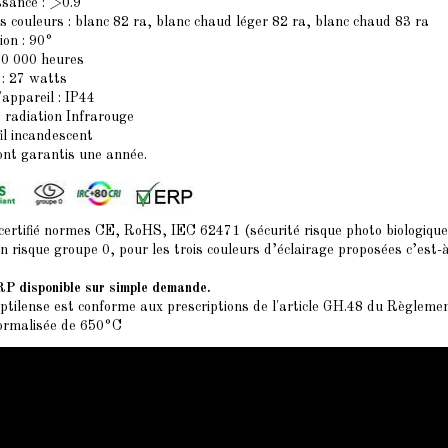
ssance : >0.9
s couleurs
: blanc 82 ra, blanc chaud léger 82 ra, blanc chaud 83 ra
ion : 90°
50 000 heures
: 27 watts
'appareil : IP44
 radiation Infrarouge
fil incandescent
ont garantis une année.
certifié normes CE, RoHS, IEC 62471 (sécurité risque photo biologique
é en risque groupe 0, pour les trois couleurs d’éclairage proposées c’est
RP disponible sur simple demande.
ptilense est conforme aux prescriptions de l'article GH.48 du Règlem
ormalisée de 650°C