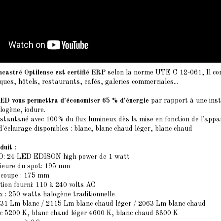
ncastré Optilense est certifié ERP
selon la norme UTE C 12-061, Il con
ques, hôtels, restaurants, cafés, galeries commerciales...
LED vous permettra d'économiser 65 % d'énergie
par rapport à une inst
logène, iodure.
tantané avec 100% du flux lumineux dès la mise en fonction de l'appar
d'éclairage disponibles : blanc, blanc chaud léger, blanc chaud
duit :
: 24 LED EDISON high power de 1 watt
ieure du spot: 195 mm
écoupe : 175 mm
tion fourni: 110 à 240 volts AC
 : 250 watts halogène traditionnelle
231 Lm blanc / 2115 Lm blanc chaud léger / 2063 Lm blanc chaud
nc 5200 K, blanc chaud léger 4600 K, blanc chaud 3300 K