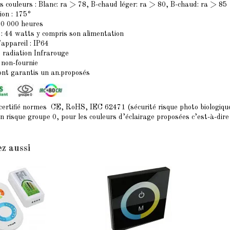
s couleurs
: Blanc: ra > 78, B-chaud léger: ra > 80, B-chaud: ra > 85
ion : 175°
50 000 heures
 44 watts y compris son alimentation
'appareil : IP64
 radiation Infrarouge
non-fournie
ont garantis un an.proposés
 certifié normes CE, RoHS, IEC 62471 (sécurité risque photo biologiqu
é en risque groupe 0, pour les couleurs d’éclairage proposées c’est-à-dir
z aussi