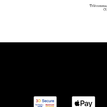
Télécomman
CO
Information Starled
Livraison en France et dans le monde entier
Starled vous assure un paiment sécurisé !
Blog Starled
Plan du site
Espace Pro