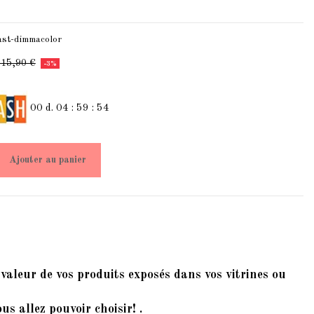
ast-dimmacolor
115,90 €
-3%
00
d.
04
:
59
:
54
Ajouter au panier
 valeur de vos produits exposés dans vos vitrines ou
s allez pouvoir choisir! .