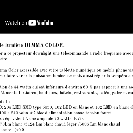
 de lumière DIMMA COLOR.
er à ce projecteur downlight une télécommande à radio fréquence avec 
oire
ma Color accessible avec votre tablette numérique ou mobile phone via
oir faire varier la puissance lumineuse mais aussi régler la températur
on de 44 watts qui est inférieurs d'environ 60 % par rapport à une s
bâtiments tertiaires, boutiques, hôtels, restaurants, cafés, galeries co
duit :
: 204 LED SMD type 5630, 102 LED en blanc et 102 LED en blanc 
100 à 240 volts AC bloc d'alimentation basse tension fourni.
 : équivalent à une ampoule 70 watts Rx7s
170Lm blanc /3124 Lm blanc chaud léger /3086 Lm blanc chaud
ssance : >0.9