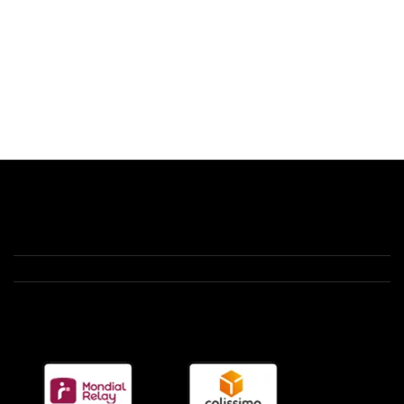
Contactez-nous
Starled.fr
Anizy le château 02320 -1 route de Brancourt
03 52 74 00 77