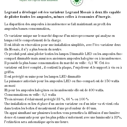
Legrand a développé cet éco variateur Legrand Mosaic à deux fils capable
de piloter toutes les ampoules, mêmes celles à économies d’énergie.
La disparition des ampoules à incandescence se fait maintenant au profit des
ampoules basses consommation,
Ce variateur unique sur le marché dispose d’un microprocesseur qui analyse en
temps réel le comportement de la charge.
Il est idéale en rénovation pour une installation simplifiée, avec l’éco variateur deux
fils Mosaic, il n’y a plus besoin du neutre.
Ce produit peut ainsi piloter toutes les lampes Dimmable LED ou les ampoules fluo-
compact dimmable mais aussi nos anciennes ampoules halogène ou à incandescence.
Il possède la plus basse consommation du marché en veille : 0,1 W. Cet éco
variateur est livré complet , il contient la plaque, l’enjoliveur et le support à vis ou à
griffes.
Il est préréglé en usine pour les lampes LED dimmable
La puissance autorisée pour les ampoules LED ou fluo-compact est de 150 watts
au maxi
Et pour les ampoules halogènes ou incandescente elle est de 400 watts.
Consommations en veille : 0,1 watts
Trois niveaux d'éclairement préréglé 33 %, 66 % ou 100 %
Une installation en lieu et place d'un ancien variateur ou d'un inter va-et-vient cela
dans toutes les boîtes d'encastrement d'une profondeur de 40 mm.
Un appui simultané sur plusieurs touches vous permettra la diffusion d'une lumière
douce et rassurante pour que les plus petits s'endorment avec une luminosité à 33%,
l’extinction sera automatique après une heure.