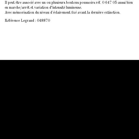
Il peut être associé avec un ou plusieurs boutons poussoirs réf. 0 647 05 aussi bien
en marche/arrêt et variation d’intensité lumineuse.
Avec mémorisation du niveau d'éclairement fixé avant la dernière extinction.
Référence Legrand : 048870
Information Starled
Livraison en France et dans le monde entier
Starled vous assure un paiment sécurisé !
Blog Starled
Plan du site
Espace Pro
Qui sommes-nous
Qui sommes-nous
Mentions légale
Conditions générales