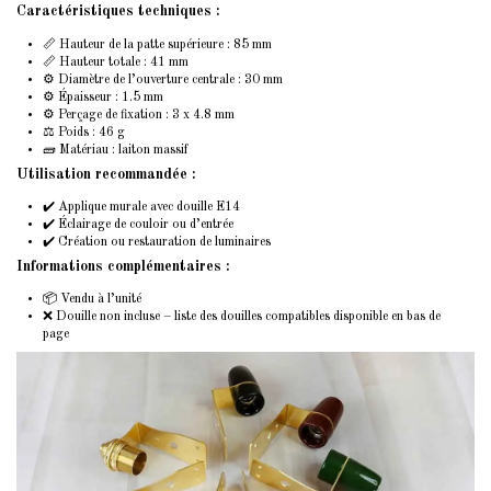
Caractéristiques techniques :
📏 Hauteur de la patte supérieure : 85 mm
📏 Hauteur totale : 41 mm
⚙️ Diamètre de l’ouverture centrale : 30 mm
⚙️ Épaisseur : 1.5 mm
⚙️ Perçage de fixation : 3 x 4.8 mm
⚖️ Poids : 46 g
🧱 Matériau : laiton massif
Utilisation recommandée :
✔️ Applique murale avec douille E14
✔️ Éclairage de couloir ou d’entrée
✔️ Création ou restauration de luminaires
Informations complémentaires :
📦 Vendu à l’unité
❌ Douille non incluse – liste des douilles compatibles disponible en bas de
page