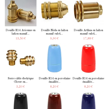
Douille E14 Avicenne en
Douille Niels en laiton
Douille Arthus en laiton
laiton massif...
massif culot...
massif culot...
13,50 €
9,90 €
17,88 €
Serre câble électrique
Douille E14 en porcelaine
Douille E14 en porcelaine
Clover en...
émaillée...
émaillée...
3,20 €
8,20 €
8,20 €