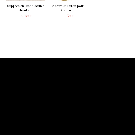
Support en laiton double
Équerre en laiton pour
douille...
fixation...
18,60 €
11,50 €
Information Starled
Livraison en France et dans le monde entier
Starled vous assure un paiment sécurisé !
Blog Starled
Plan du site
Espace Pro
Qui sommes-nous
Qui sommes-nous
Mentions légale
Conditions générales