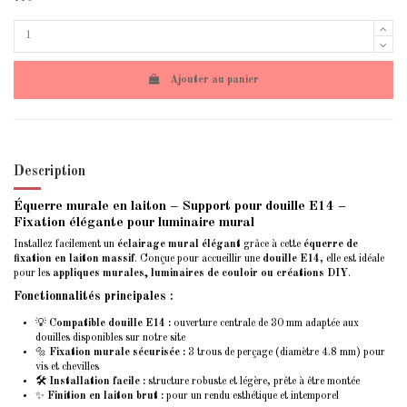
Ajouter au panier
Description
Équerre murale en laiton – Support pour douille E14 –
Fixation élégante pour luminaire mural
Installez facilement un
éclairage mural élégant
grâce à cette
équerre de
fixation en laiton massif
. Conçue pour accueillir une
douille E14
, elle est idéale
pour les
appliques murales, luminaires de couloir ou créations DIY
.
Fonctionnalités principales :
💡
Compatible douille E14 :
ouverture centrale de 30 mm adaptée aux
douilles disponibles sur notre site
🔩
Fixation murale sécurisée :
3 trous de perçage (diamètre 4.8 mm) pour
vis et chevilles
🛠️
Installation facile :
structure robuste et légère, prête à être montée
✨
Finition en laiton brut :
pour un rendu esthétique et intemporel