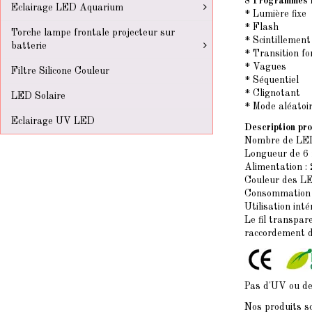
8 Programmes l
Eclairage LED Aquarium
* Lumière fixe
* Flash
Torche lampe frontale projecteur sur
* Scintillement
batterie
* Transition f
* Vagues
Filtre Silicone Couleur
* Séquentiel
* Clignotant
LED Solaire
* Mode aléatoi
Eclairage UV LED
Description pro
Nombre de LE
Longueur de 6
Alimentation :
Couleur des LE
Consommation 
Utilisation inté
Le fil transpar
raccordement de
Pas d'UV ou de
Nos produits s