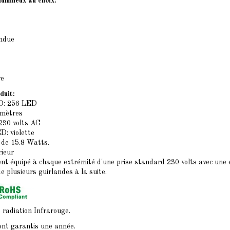
umineux au choix:
ondue
re
duit:
D: 256 LED
 mètres
 230 volts AC
D: violette
de 15.8 Watts.
rieur
ent équipé à chaque extrémité d'une prise standard 230 volts avec une
 plusieurs guirlandes à la suite.
 radiation Infrarouge.
ont garantis une année.