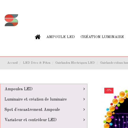
AMPOULE LED
CRÉATION LUMINAIRE
Accueil
LED Déco & Fêtes
Guirlandes Electriques LED
Guirlande rideau lu
Ampoules LED
-3%
Luminaire et création de luminaire
Spot d'encastrement Ampoule
Variateur et contrôleur LED