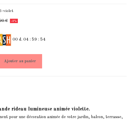
6-violet
90 €
-3%
00
d.
04
:
59
:
54
Ajouter au panier
lande rideau lumineuse animée violette.
anent pour une décoration animée de votre jardin, balcon, terrasse,