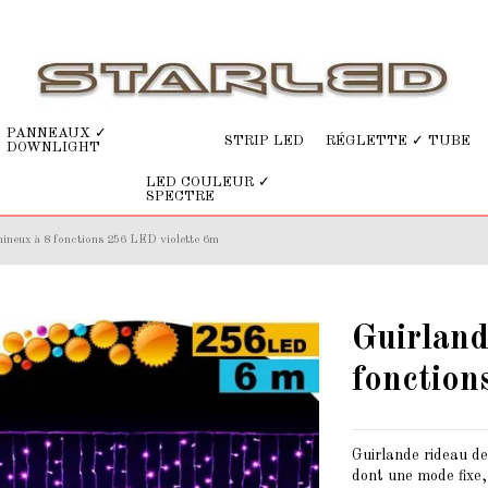
PANNEAUX ✓
STRIP LED
RÉGLETTE ✓ TUBE
DOWNLIGHT
LED COULEUR ✓
SPECTRE
mineux à 8 fonctions 256 LED violette 6m
Guirland
fonction
Guirlande rideau de
dont une mode fixe,