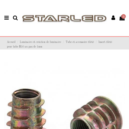
0
Accueil
Luminaire et création de luminaire
Tube et accessoire fileté
Insert fileté
pour tube M10 au pas de 1mm