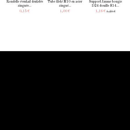
Rondelle éventail dentelée
Tube fileté M10 en acier
Support fausse bougie
zinguée...
zingué...
D24 douille E14...
0,15 €
1,00 €
1,16 €
1,20 €
Information Starled
Livraison en France et dans le monde entier
Starled vous assure un paiment sécurisé !
Blog Starled
Plan du site
Espace Pro
Qui sommes-nous
Qui sommes-nous
Mentions légale
Conditions générales
Contactez-nous