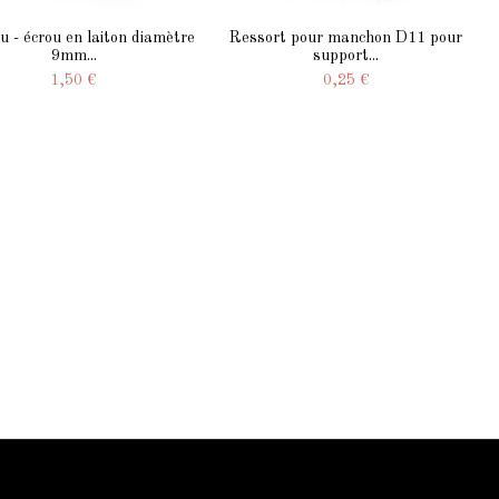
 - écrou en laiton diamètre
Ressort pour manchon D11 pour
9mm...
support...
1,50 €
0,25 €
Contactez-nous