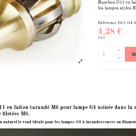
Manchon D11 en lait
les lampes styles 
Référence
D11-G4-l
4,38 €
TTC
 en laiton taraudé M6 pour lampe G4 usinée dans la mass
 filetées M6.
ton naturel le rend idéale pour les lampes G4 à incandescences ou filame