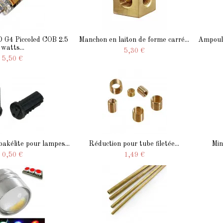
 G4 Piccoled COB 2.5
Manchon en laiton de forme carré...
Ampoule
watts...
5,30 €
5,50 €
bakélite pour lampes...
Réduction pour tube filetée...
Min
0,50 €
1,49 €