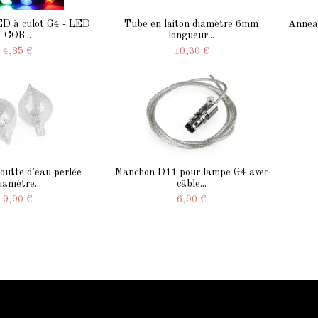
D à culot G4 - LED
Tube en laiton diamètre 6mm
Anneau
COB...
longueur...
4,85 €
10,30 €
outte d'eau perlée
Manchon D11 pour lampe G4 avec
iamètre...
câble...
9,90 €
6,90 €
Qui sommes-nous