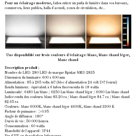
Pour un éclairage moderne,
faites entrer un puits de lumière dans vos bureaux,
commerces, lieux publics, halls d'accueil, zones de circulation, etc...
Une disponibilité sur trois couleurs d'éclairage: blanc, blanc chaud léger,
blanc chaud
Description produit :
Nombre de LED: 280 LED de marque Epistar SMD 2835
Dimension du luminaire: 600 x 600 mm
Alimentation : 85 à 265 volts AC (bloc d'alimentation 24 volt DC fourni)
Rendu lumineux : équivalent à 6 tubes fluorescents de 18 watts
Luminosité : 6480 Lm blanc / 6250 Lm blanc chaud léger / 6090 Lm blanc chaud
Indice rendu des couleurs
: blanc 83.20 ra / blanc chaud léger 84.7 ra / blanc chaud
82.65 ra
Couleurs : blanc 6000K, blanc chaud léger 4600K, blanc chaud 3300 K
Facteur de puissance : >0.95
Angle de diffusion : 180°
Durée de vie : 50 000 heures
Consommation : 60 watts
Étanchéité de l'appareil : IP44
Pas d'UV ou de radiation Infrarouge