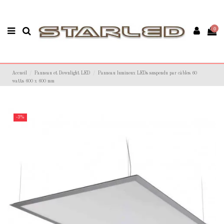
0
Accueil
Panneau et Downlight LED
Panneau lumineux LEDs suspendu par câbles 60
watts 600 x 600 mm
-3%