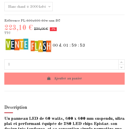
Référence
PL-600x600-60w-sus-BC
223,10 €
230,00 €
-3%
TTC
00
d.
01
:
59
:
53
Ajouter au panier
Description
Un panneau LED de 60 watts, 600 x 600 mm suspendu, ultra
plat et performant équipée de 280 LED chips Epistar. son