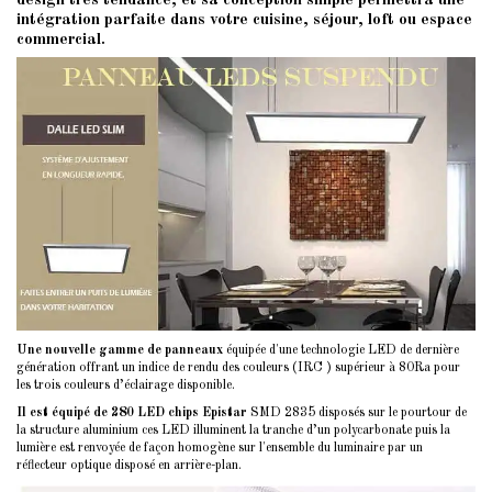
design très tendance, et sa conception simple permettra une
intégration parfaite dans votre cuisine, séjour, loft ou espace
commercial.
Une nouvelle gamme de panneaux
équipée d'une technologie LED de dernière
génération offrant un indice de rendu des couleurs (IRC ) supérieur à 80Ra pour
les trois couleurs d’éclairage disponible.
Il est équipé de 280 LED chips Epistar
SMD 2835 disposés sur le pourtour de
la structure aluminium ces LED illuminent la tranche d’un polycarbonate puis la
lumière est renvoyée de façon homogène sur l'ensemble du luminaire par un
réflecteur optique disposé en arrière-plan.