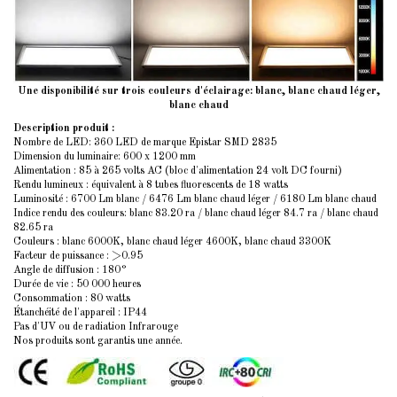
Une disponibilité sur trois couleurs d'éclairage: blanc, blanc chaud léger,
blanc chaud
Description produit :
Nombre de LED: 360 LED de marque Epistar SMD 2835
Dimension du luminaire: 600 x 1200 mm
Alimentation : 85 à 265 volts AC (bloc d'alimentation 24 volt DC fourni)
Rendu lumineux : équivalent à 8 tubes fluorescents de 18 watts
Luminosité : 6700 Lm blanc / 6476 Lm blanc chaud léger / 6180 Lm blanc chaud
Indice rendu des couleurs
: blanc 83.20 ra / blanc chaud léger 84.7 ra / blanc chaud
82.65 ra
Couleurs : blanc 6000K, blanc chaud léger 4600K, blanc chaud 3300K
Facteur de puissance : >0.95
Angle de diffusion : 180°
Durée de vie : 50 000 heures
Consommation : 80 watts
Étanchéité de l'appareil : IP44
Pas d'UV ou de radiation Infrarouge
Nos produits sont garantis une année.