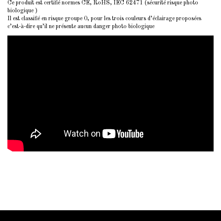
Ce produit est certifié normes CE, RoHS, IEC 62471 (sécurité risque photo
biologique )
Il est classifié en risque groupe 0, pour les trois couleurs d’éclairage proposées
c’est-à-dire qu’il ne présente aucun danger photo biologique