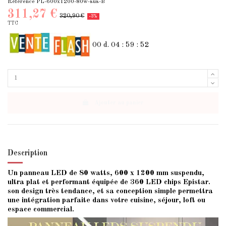
Référence
PL-600x1200-80w-sus-B
311,27 €
320,90 €
-3%
TTC
00
d.
04
:
59
:
52
Ajouter au panier
Description
Un panneau LED de 80 watts, 600 x 1200 mm suspendu,
ultra plat et performant équipée de 360 LED chips Epistar.
son design très tendance, et sa conception simple permettra
une intégration parfaite dans votre cuisine, séjour, loft ou
espace commercial.