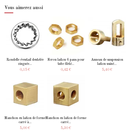
Vous aimerez aussi
Rondelle éventail dentelée
Ecrou laiton 6 pans pour
Anneau de suspension
zinguée...
tube fileté...
laiton usiné...
0,15 €
0,42 €
5,40 €
Manchon en laiton de forme
Manchon en laiton de forme
carré à...
carré...
5,00 €
5,30 €