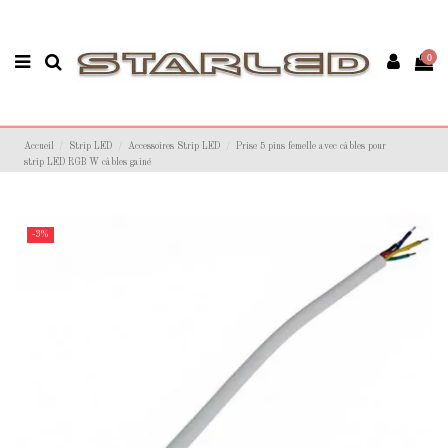
0
Accueil
Strip LED
Accessoires Strip LED
Prise 5 pins femelle avec câbles pour
strip LED RGB W câbles gainé
-3%