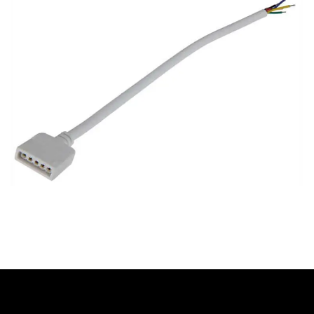
Information Starled
Livraison en France et dans le monde entier