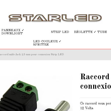
PANNEAUX ✓
STRIP LED
RÉGLETTE ✓ TUBE
DOWNLIGHT
LED COULEUR ✓
SPECTRE
accord mâle Jack 2.5 mm pour connexion Strip LED
Raccord
connexi
Ce raccord vous per
12 Volts