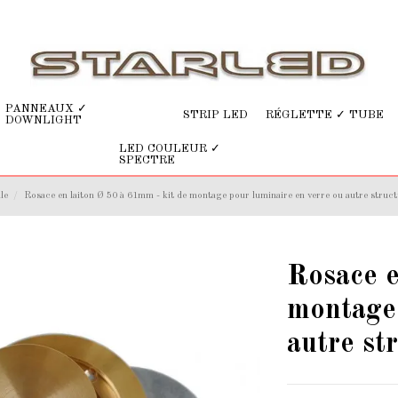
PANNEAUX ✓
STRIP LED
RÉGLETTE ✓ TUBE
DOWNLIGHT
LED COULEUR ✓
SPECTRE
le
Rosace en laiton Ø 50 à 61mm - kit de montage pour luminaire en verre ou autre struc
Rosace e
montage 
autre st