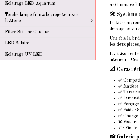
Eclairage LED Aquarium
à 61 mm, ce kit
🛠️ Système 
Torche lampe frontale projecteur sur
batterie
Le kit compre
découpe ouverte
Filtre Silicone Couleur
Une fois la bri
LED Solaire
les deux pièces
La liaison entr
Eclairage UV LED
intérieure. Ces
📐 Caractér
✅ Compatib
✅ Matière 
✅ Tarauda
✅ Dimensio
✅ Perçage 
✅ Poids : 
✅ Charge 
❌ Visserie
👉 Vis de d
📸 Galerie p