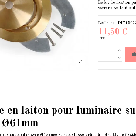
Le kit de fixation p
verrerie ou tout au
Référence
DIY1502
11,50 €
TTC
 en laiton pour luminaire su
à Ø61mm
aires suspendus avec élégance et robustesse grâce à notre kit de fixati