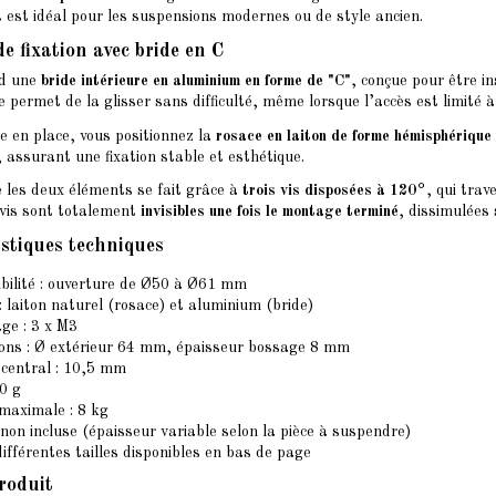
 est idéal pour les suspensions modernes ou de style ancien.
de fixation avec bride en C
nd une
bride intérieure en aluminium en forme de "C"
, conçue pour être in
 permet de la glisser sans difficulté, même lorsque l’accès est limité à
de en place, vous positionnez la
rosace en laiton de forme hémisphérique
, assurant une fixation stable et esthétique.
e les deux éléments se fait grâce à
trois vis disposées à 120°
, qui trav
 vis sont totalement
invisibles une fois le montage terminé
, dissimulées 
istiques techniques
ilité : ouverture de Ø50 à Ø61 mm
: laiton naturel (rosace) et aluminium (bride)
ge : 3 x M3
ns : Ø extérieur 64 mm, épaisseur bossage 8 mm
central : 10,5 mm
80 g
maximale : 8 kg
 non incluse (épaisseur variable selon la pièce à suspendre)
ifférentes tailles disponibles en bas de page
roduit