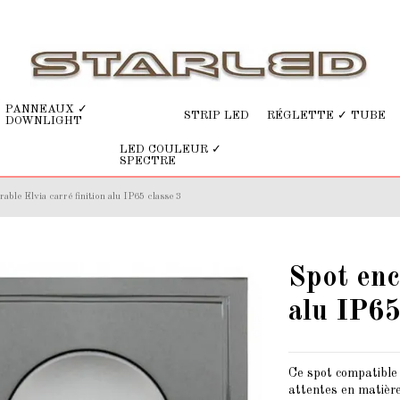
PANNEAUX ✓
STRIP LED
RÉGLETTE ✓ TUBE
DOWNLIGHT
LED COULEUR ✓
SPECTRE
able Elvia carré finition alu IP65 classe 3
Spot enc
alu IP65
Ce spot compatibl
attentes en matière 