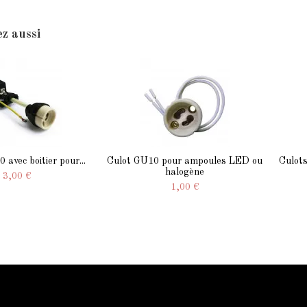
z aussi
 avec boitier pour...
Culot GU10 pour ampoules LED ou
Culot
halogène
3,00 €
1,00 €
Qui sommes-nous