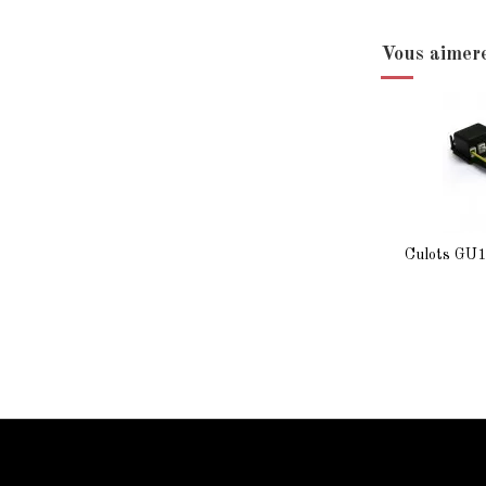
Vous aimere
Culots GU10
Information Starled