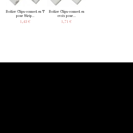
Boitier Clips-connect en T
Boitier Clips-connect en
pour Strip...
croix pour...
1,43 €
1,71 €
Information Starled
Livraison en France et dans le monde entier
Starled vous assure un paiment sécurisé !
Blog Starled
Plan du site
Espace Pro
Qui sommes-nous
Qui sommes-nous
Mentions légale