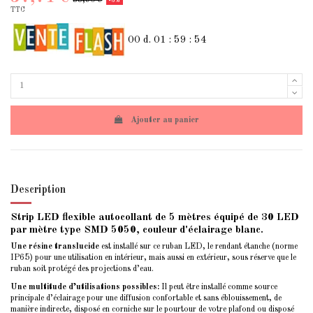
-3%
TTC
00
d.
01
:
59
:
53
Ajouter au panier
Description
Strip LED flexible autocollant de 5 mètres équipé de 30 LED
par mètre type SMD 5050, couleur d'éclairage blanc.
Une résine translucide
est installé sur ce ruban LED, le rendant étanche (norme
IP65) pour une utilisation en intérieur, mais aussi en extérieur, sous réserve que le
ruban soit protégé des projections d’eau.
Une multitude d’utilisations possibles:
Il peut être installé comme source
principale d’éclairage pour une diffusion confortable et sans éblouissement, de
manière indirecte, disposé en corniche sur le pourtour de votre plafond ou disposé