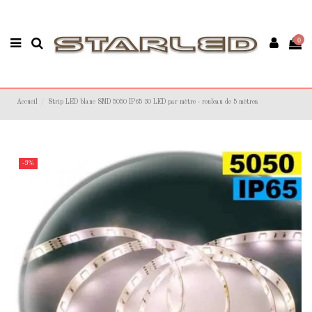
0
Accueil
Strip LED blanc SMD 5050 IP65 30 LED par mètre - rouleau de 5 mètres
-3%