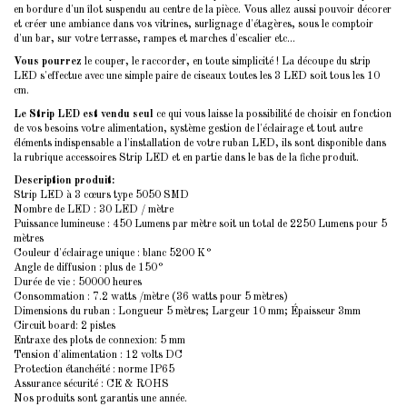
en bordure d'un îlot suspendu au centre de la pièce. Vous allez aussi pouvoir décorer
et créer une ambiance dans vos vitrines, surlignage d'étagères, sous le comptoir
d'un bar, sur votre terrasse, rampes et marches d'escalier etc...
Vous pourrez
le couper, le raccorder, en toute simplicité ! La découpe du strip
LED s'effectue avec une simple paire de ciseaux toutes les 3 LED soit tous les 10
cm.
Le Strip LED est vendu seul
ce qui vous laisse la possibilité de choisir en fonction
de vos besoins votre alimentation, système gestion de l'éclairage et tout autre
éléments indispensable a l'installation de votre ruban LED, ils sont disponible dans
la rubrique
accessoires Strip LED
et en partie dans le bas de la fiche produit.
Description produit:
Strip LED à 3 c
œurs
type 5050 SMD
Nombre de LED : 30 LED / mètre
Puissance lumineuse : 450 Lumens par mètre soit un total de 2250 Lumens pour 5
mètres
Couleur d'éclairage unique : blanc 5200 K°
Angle de diffusion : plus de 150°
Durée de vie : 50000 heures
Consommation : 7.2 watts /mètre (36 watts pour 5 mètres)
Dimensions du ruban : Longueur 5 mètres; Largeur 10 mm; Épaisseur 3mm
Circuit board: 2 pistes
Entraxe des plots de connexion: 5 mm
Tension d'alimentation :
12 volts
DC
Protection étanchéité : norme IP65
Assurance sécurité : CE & ROHS
Nos produits sont garantis une année.