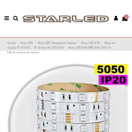
0
Accueil
Strip LED
Strip LED Changement Couleur
Strip LED RVB
Strip led
étanche IP 65 RVB
IP 65 etanche RVB 5050
Strip LED RGB SMD 5050 IP20 30
LED/m rouleau sur mesure