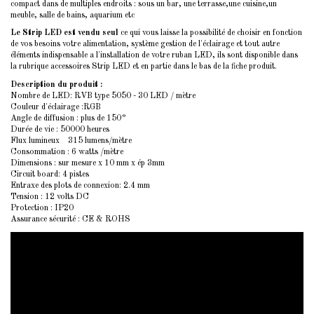
compact dans de multiples endroits : sous un bar, une terrasse,une cuisine,un
meuble, salle de bains, aquarium etc
Le Strip LED est vendu seul
ce qui vous laisse la possibilité de choisir en fonction
de vos besoins votre alimentation, système gestion de l'éclairage et tout autre
éléments indispensable a l'installation de votre ruban LED, ils sont disponible dans
la rubrique
accessoires Strip LED
et en partie dans le bas de la fiche produit.
Description du produit :
Nombre de LED: RVB type 5050 - 30 LED / mètre
Couleur d'éclairage :RGB
Angle de diffusion : plus de 150°
Durée de vie : 50000 heures
Flux lumineux 315 lumens/mètre
Consommation : 6 watts /mètre
Dimensions : sur mesure x 10 mm x ép 3mm
Circuit board: 4 pistes
Entraxe des plots de connexion: 2.4 mm
Tension :
12 volts
DC
Protection : IP20
Assurance sécurité : CE & ROHS