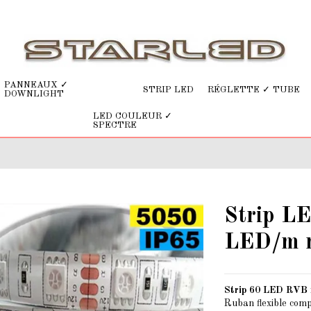
PANNEAUX ✓
STRIP LED
RÉGLETTE ✓ TUBE
DOWNLIGHT
LED COULEUR ✓
SPECTRE
Strip L
LED/m r
Strip 60 LED RVB ro
Ruban flexible com