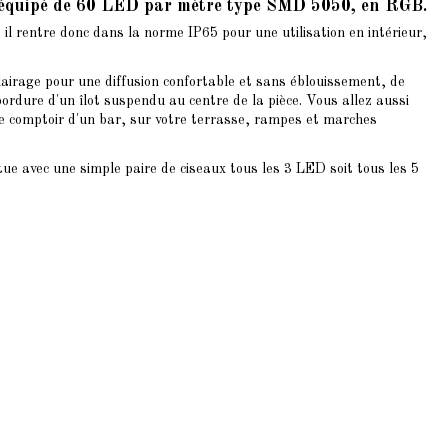
e équipé de 60 LED par mètre type SMD 5050, en RGB.
 il rentre donc dans la norme IP65 pour une utilisation en intérieur,
lairage pour une diffusion confortable et sans éblouissement, de
bordure d'un îlot suspendu au centre de la pièce. Vous allez aussi
le comptoir d'un bar, sur votre terrasse, rampes et marches
tue avec une simple paire de ciseaux tous les 3 LED soit tous les 5