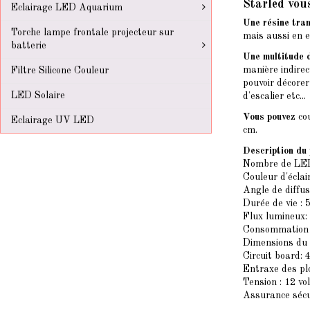
Starled vou
Eclairage LED Aquarium
Une résine tran
Torche lampe frontale projecteur sur
mais aussi en e
batterie
Une multitude d
manière indirec
Filtre Silicone Couleur
pouvoir décorer
LED Solaire
d'escalier etc...
Vous pouvez
cou
Eclairage UV LED
cm.
Description du 
Nombre de LED
Couleur d'écla
Angle de diffus
Durée de vie :
Flux lumineux
Consommation 
Dimensions du
Circuit board: 
Entraxe des pl
Tension : 12 vo
Assurance séc