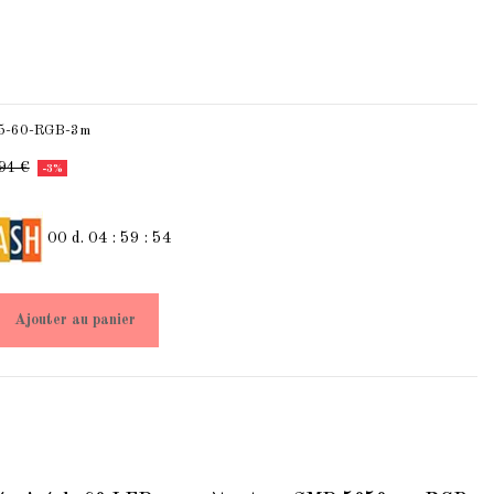
5-60-RGB-3m
94 €
-3%
00
d.
04
:
59
:
53
Ajouter au panier