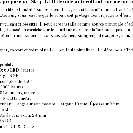
s propose un Strip LED flexible autocollant sur mesur
slucide
est installé sur ce ruban LED, se qui lui confère une étanchéité
xtérieur, sous réserve que le ruban soit protégé des projections d’eau.
’utilisation possible:
Il peut être installé comme source principale d’éc
te, disposé en corniche sur le pourtour de votre plafond ou disposé en 
 et créer une ambiance dans vos vitrines, surlignage d'étagères, sous 
per, raccorder votre strip LED en toute simplicité ! La découpe s'effec
produit :
: 60 LED / mètre
irage :RGB
ion : plus de 150°
 50000 heures
: 315 lumens/mètre
: 6 watts /mètre
 ruban : Longueur sur mesure; Largeur 10 mm; Épaisseur 3mm
4 pistes
ots de connexion: 2.4 mm
lts DC
urité : CE & ROHS