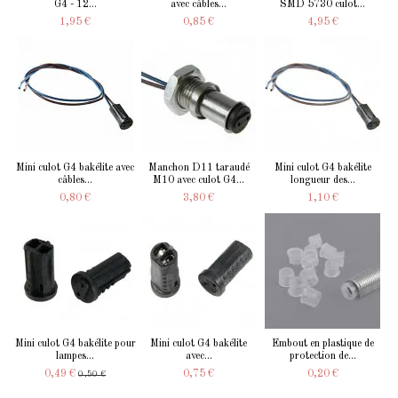
G4 - 12...
avec câbles...
SMD 5730 culot...
1,95 €
0,85 €
4,95 €
Mini culot G4 bakélite avec
Manchon D11 taraudé
Mini culot G4 bakélite
câbles...
M10 avec culot G4...
longueur des...
0,80 €
3,80 €
1,10 €
Mini culot G4 bakélite pour
Mini culot G4 bakélite
Embout en plastique de
lampes...
avec...
protection de...
0,49 €
0,75 €
0,20 €
0,50 €