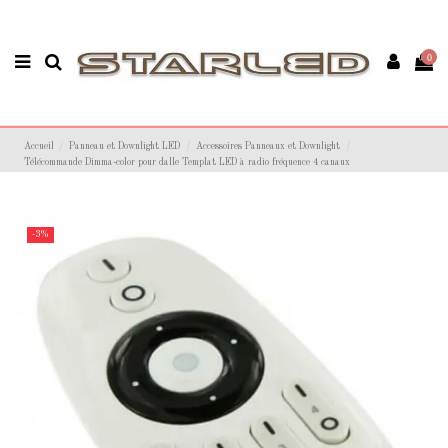
0
Accueil
Panneau et Downlight LED
Accessoires Panneaux et Downlight
Télécommande Dimma-color pour dalle Templat LED à radio fréquence 4 canaux
-3%