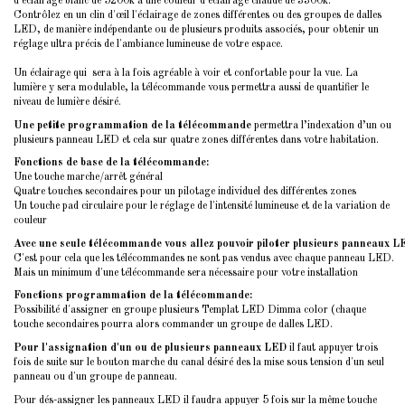
d'éclairage blanc de 5200k à une couleur d'éclairage chaude de 3300k.
Contrôlez en un clin d'œil l'éclairage de zones différentes ou des groupes de dalles
LED, de manière indépendante ou de plusieurs produits associés, pour obtenir un
réglage ultra précis de l'ambiance lumineuse de votre espace.
Un éclairage qui sera à la fois agréable à voir et confortable pour la vue. La
lumière y sera modulable, la télécommande vous permettra aussi de quantifier le
niveau de lumière désiré.
Une petite programmation de la télécommande
permettra l’indexation d’un ou
plusieurs panneau LED et cela sur quatre zones différentes dans votre habitation.
Fonctions de base de la télécommande:
Une touche marche/arrêt général
Quatre touches secondaires pour un pilotage individuel des différentes zones
Un touche pad circulaire pour le réglage de l'intensité lumineuse et de la variation de
couleur
Avec une seule télécommande vous allez pouvoir piloter plusieurs panneaux L
C'est pour cela que les télécommandes ne sont pas vendus avec chaque panneau LED.
Mais un minimum d'une télécommande sera nécessaire pour votre installation
Fonctions programmation de la télécommande:
Possibilité d'assigner en groupe plusieurs Templat LED Dimma color (chaque
touche secondaires pourra alors commander un groupe de dalles LED.
Pour l'assignation d'un ou de plusieurs panneaux LED
il faut appuyer trois
fois de suite sur le bouton marche du canal désiré des la mise sous tension d'un seul
panneau ou d'un groupe de panneau.
Pour dés-assigner les panneaux LED il faudra appuyer 5 fois sur la même touche