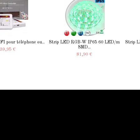
I pour téléphone ou...
Strip LED RGB-W IP65 60 LED/m
Strip
SMD...
39,95 €
81,90 €
Qui sommes-nous
Qui sommes-nous
Mentions légale
Conditions générales
Contactez-nous