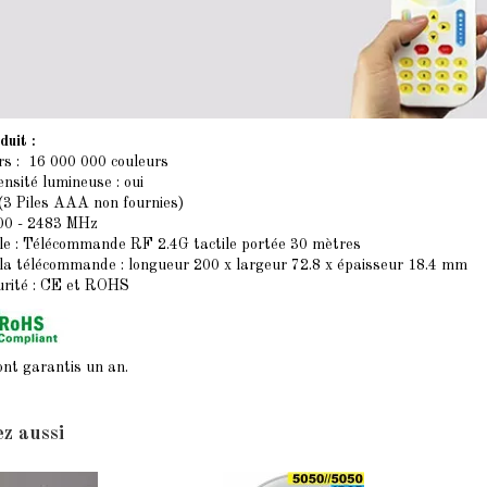
duit :
s : 16 000 000 couleurs
ensité lumineuse : oui
 (3 Piles AAA non fournies)
00 - 2483 MHz
le : Télécommande RF 2.4G tactile portée 30 mètres
la télécommande : longueur 200 x largeur 72.8 x épaisseur 18.4 mm
urité : CE et ROHS
ont garantis un an.
z aussi