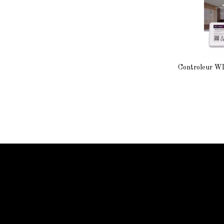
Controleur WIF
Information Starled
Livraison en France et dans le monde entier
Starled vous assure un paiment sécurisé !
Blog Starled
Plan du site