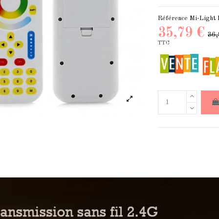
Référence
Mi-Light
35,79 €
36,
TTC