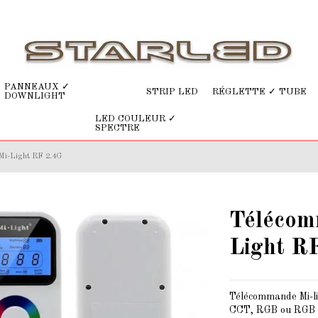
PANNEAUX ✓
STRIP LED
RÉGLETTE ✓ TUBE
DOWNLIGHT
LED COULEUR ✓
SPECTRE
 Mi-Light RF 2.4G
Télécomm
Light R
Télécommande Mi-li
CCT, RGB ou RGB