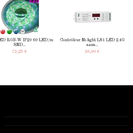
 LED RGB-W IP20 60 LED/m
Contrôleur Mi-light LS1 LED 2.4G
SMD...
sans...
73,25 €
36,90 €
Contactez-nous
Starled.fr
Anizy le château 02320 -1 route de Brancourt
03 52 74 00 77