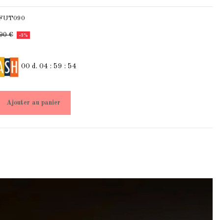
 FUT090
90 €
-3%
00
d.
04
:
59
:
53
Ajouter au panier