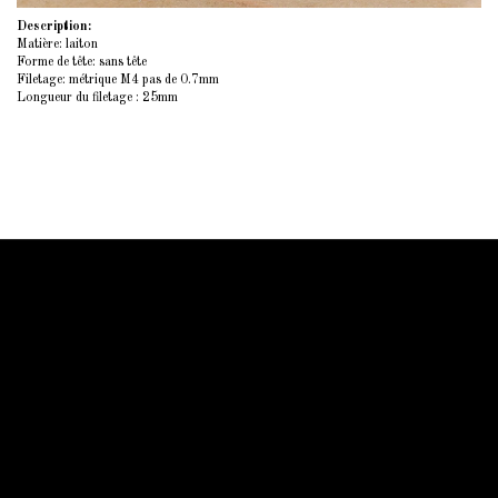
Description:
Matière: laiton
Forme de tête: sans tête
Filetage: métrique M4 pas de 0.7mm
Longueur du filetage : 25mm
Information Starled
Livraison en France et dans le monde entier
Starled vous assure un paiment sécurisé !
Blog Starled
Plan du site
Espace Pro
Qui sommes-nous
Qui sommes-nous
Mentions légale