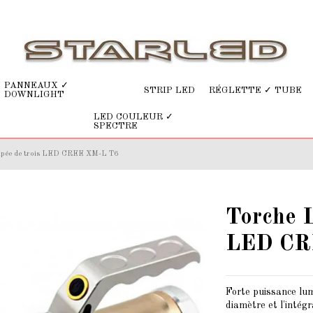
PANNEAUX ✓
STRIP LED
RÉGLETTE ✓ TUBE
DOWNLIGHT
LED COULEUR ✓
SPECTRE
ipée de trois LED CREE XM-L T6
Torche 
LED CR
Forte puissance lum
diamètre et l'inté