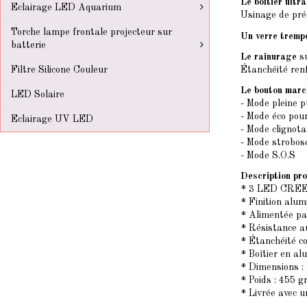
Le boîtier ultr
Eclairage LED Aquarium
Usinage de pré
Torche lampe frontale projecteur sur
Un verre tremp
batterie
Le rainurage
su
Étanchéité ren
Filtre Silicone Couleur
Le bouton march
LED Solaire
- Mode pleine p
- Mode éco pour
Eclairage UV LED
- Mode clignota
- Mode strobos
- Mode S.O.S
Description pro
* 3 LED CREE 
* Finition alum
* Alimentée pa
* Résistance a
* Étanchéité c
* Boîtier en a
* Dimensions :
* Poids : 455 g
* Livrée avec u