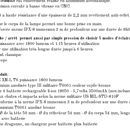
a-robuste
est entièrement réalisé en aluminium aéronautique.
cision exécuté à basse vitesse en CNC.
é
à haute résistance d'une épaisseur de 2,2 mm revêtement anti-reflet
r le corps de la lampe permet une bonne prise en main.
forcée norme IPX-8 immersion 3 m de profondeur sur une durée de 8h0
e / arrêt permet aussi par simple pression de choisir 5 modes d'éclaira
uissance avec 1800 lumens et 1.15 heures d'utilisation
 une utilisation très longue durée jusqu'à 6 heures
nt classique
cope
duit:
XM-L T6 puissance 1800 lumens
inium anodisée type III militaire T6061 couleur oxyde-bronze
r 4 batterie rechargeable li-ion 18650 - 3,7volts 3500mAh (non incluse
ux chutes et impacts selon la norme militaire US MIL-STD-810F
onforme à la norme IPX-8 immersion 3 m de profondeur sur une durée
luminium T6061 anodisé bronze
 Ø de la tête 59 mm - Ø du réflecteur 54 mm - Ø du corps 54 mm, lon
r avec batterie
ne dragonne, un chargeur pour batterie plus batterie