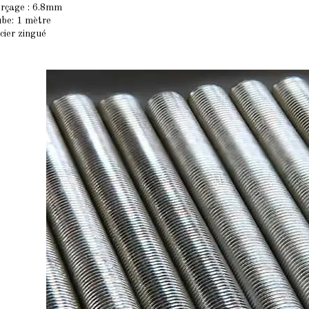
rçage : 6.8mm
be: 1 mètre
cier zingué