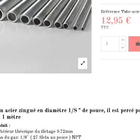
Référence
Tube-acie
12,95 €
TTC
en acier zingué en diamètre 1/8 " de pouce, il est percé p
 1 mètre
duit :
xtérieur théorique du filetage 9.72mm
s du gaz: 1/8" ( 27 filets au pouce ) NPT