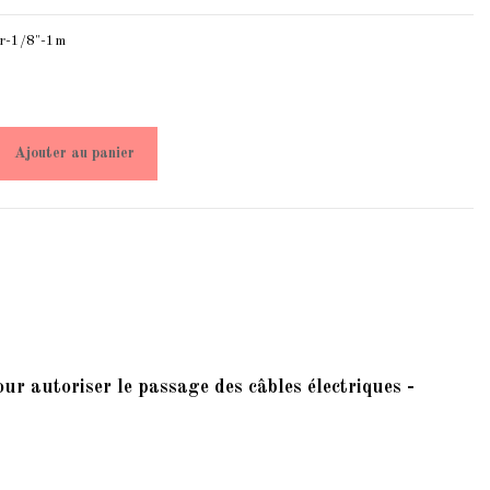
r-1/8"-1m
Ajouter au panier
our autoriser le passage des câbles électriques -